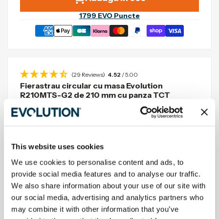
1799
EVO Puncte
(29 Reviews)
4.52
/ 5.00
Fierastrau circular cu masa Evolution
R210MTS-G2 de 210 mm cu panza TCT
multimaterial + stand
SKU:
116-0003+005-0001
EAN/UPC:
5056583011440
Tehnologie de taiere multi-material
Taiere precisa cu inclinare de 0˚ - 45˚ si unghiuri de
This website uses cookies
45˚ - 45˚
Taieturi netede si drepte de fiecare data intr-o
We use cookies to personalise content and ads, to
varietate de materiale
provide social media features and to analyse our traffic.
Motor puternic de 1200W cu cuplu mare, cu cutie de
viteze si sistem de lame optimizat
We also share information about your use of our site with
125mm x 55mm capacitate maxima de taiere
our social media, advertising and analytics partners who
transversala
may combine it with other information that you’ve
Specificatii