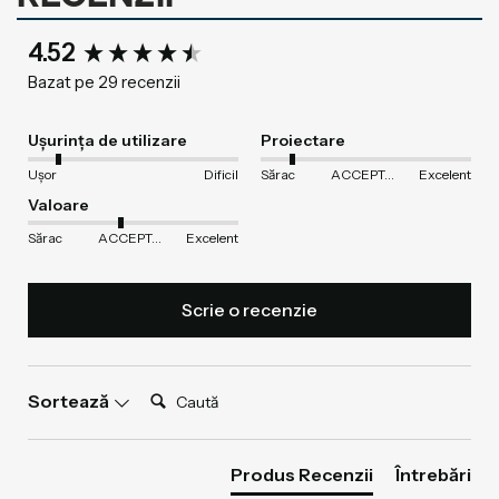
New content loaded
4.52
Bazat pe 29 recenzii
Ușurința de utilizare
Proiectare
Ușor
Dificil
Sărac
ACCEPTABIL
Excelent
Valoare
Sărac
ACCEPTABIL
Excelent
Scrie o recenzie
Caută:
Sortează
Produs Recenzii
Întrebări