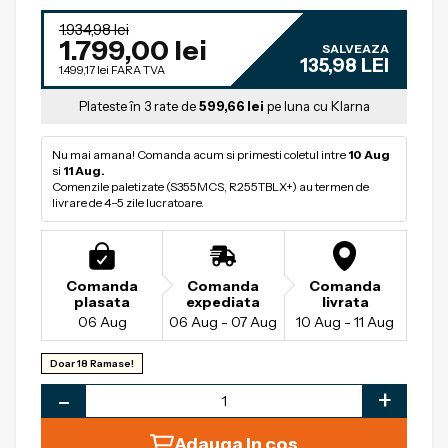
1.934,98 lei
1.799,00 lei
SALVEAZA
135,98 LEI
1.499,17 lei
FARA TVA
Plateste în 3 rate de
599,66 lei
pe luna cu Klarna
Nu mai amana! Comanda acum si primesti coletul intre 
10 Aug
si 
11 Aug.
Comenzile paletizate (S355MCS, R255TBLX+) au termen de 
livrare de 4–5 zile lucratoare.
Comanda
Comanda
Comanda
plasata
expediata
livrata
06 Aug
06 Aug - 07 Aug
10 Aug - 11 Aug
Doar 18 Ramase!
-
+
Adauga in cos