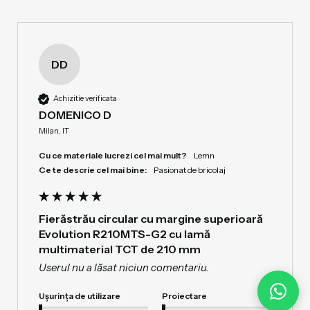
DD
Achizitie verificata
DOMENICO D
Milan, IT
Cu ce materiale lucrezi cel mai mult?
Lemn
Ce te descrie cel mai bine:
Pasionat de bricolaj
Fierăstrău circular cu margine superioară
Evolution R210MTS-G2 cu lamă
multimaterial TCT de 210 mm
Userul nu a lăsat niciun comentariu.
Ușurința de utilizare
Proiectare