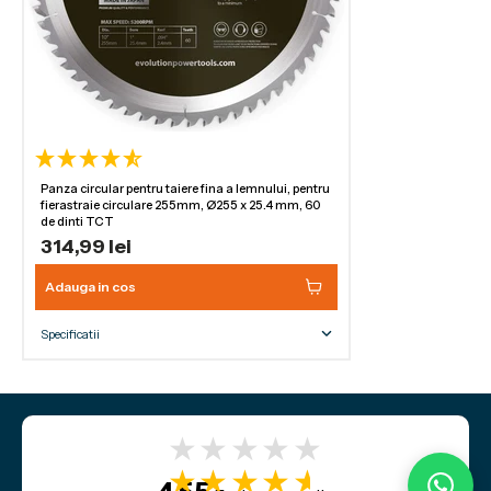
Panza circular pentru taiere fina a lemnului, pentru
fierastraie circulare 255mm, Ø255 x 25.4 mm, 60
de dinti TCT
314,99 lei
Adauga in cos
Specificatii
Dimensiunea lamei
255mm
Numarul de dinti
60
Ø alezaj
25.4mm
Crestatura
2.4mm
★★★★★
★★★★★