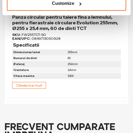
Customize
(194 Reviews)
4.73
/ 5.00
Panza circular pentru taiere fina a lemnului,
pentru fierastraie circulare Evolution 255mm,
Ø255 x 25.4 mm, 60 de dinti TCT
SKU:
FW255TCT-60
EAN/UPC:
0849713090928
Specificatii
Dimensiunea lamei
255mm
Numarul de dinti
60
Ø alezaj
25.4mm
Crestatura
2.4mm
Viteza maxima
5200
Citeste mai mult
Recenzii
Frecvent cumparate
Descarcari