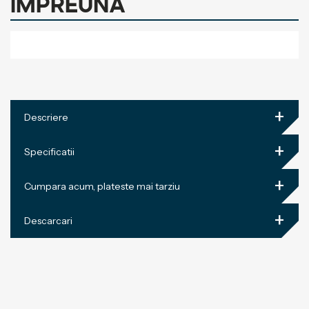
impreuna
+
Descriere
+
Specificatii
+
Cumpara acum, plateste mai tarziu
+
Descarcari