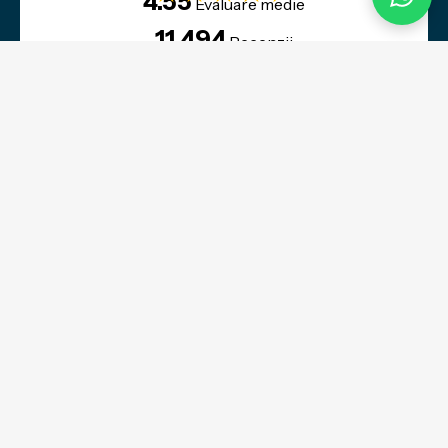
4.55
Evaluare medie
11,494
Recenzii
Contact
Program de lucru:
L-V:
10:00 - 18:00
Sa-Du:
Inchis
Formular de contact
Selectati tara
Informatii legale
Solicitare de retragere a comenzii
Detalii societate Evolution
Informatii TVA