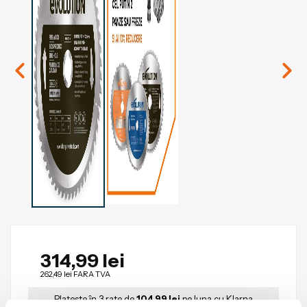
314,99 lei
262,49 lei
FARA TVA
Plateste în 3 rate de
104,99 lei
pe luna cu Klarna