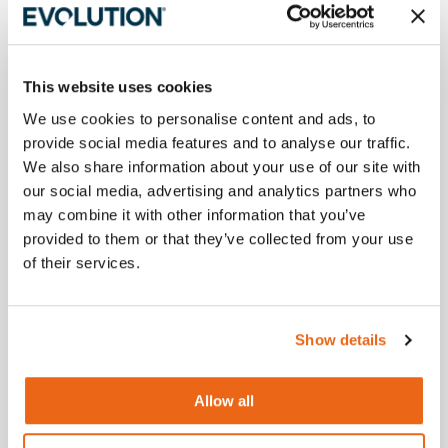
Nu mai amana! Comanda acum si primesti coletul intre 
14 Aug
si 
15 Aug.
Comenzile paletizate (S355MCS, R255TBLX+) au termen de 
livrare de 4–5 zile lucratoare.
This website uses cookies
We use cookies to personalise content and ads, to
provide social media features and to analyse our traffic.
We also share information about your use of our site with
Comanda
Comanda
Comanda
plasata
expediata
livrata
our social media, advertising and analytics partners who
09 Aug
10 Aug - 11 Aug
14 Aug - 15 Aug
may combine it with other information that you’ve
provided to them or that they’ve collected from your use
In Stoc
of their services.
-
+
Adauga in cos
Show details
315
EVO Puncte
Allow all