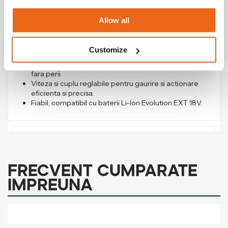
(30 Reviews)
4.67
/ 5.00
Allow all
Autofiletanta cu acumulator Evolution
R13CMB-Li 18V Li-Ion EXT (fara baterie)
Customize
SKU:
105-0001
EAN/UPC:
849713095862
Motor puternic, compact, usor, cu curent continuu
fara perii.
Viteza si cuplu reglabile pentru gaurire si actionare
eficienta si precisa.
Fiabil, compatibil cu baterii Li-Ion Evolution EXT 18V.
Produse similare
Frecvent cumparate
Accesorii asociate
impreuna
Pachete asociate