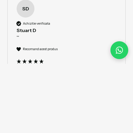
SD
Achizitie verificata
Stuart D
""
Recomand acest produs
Mașină de găurit combinată Evolution
R13cmb-Li cu acumulator 18v Li-Ion EXT
(încărcat) cu încărcător și baterie de 2Ah
Lucrez la grajduri în mijlocul nicăieri, așa că am 
nevoie de unelte fără fir de bună calitate, iar acest 
lucru îndeplinește toate cerințele mele.

Produs fantastic 
Ușurința de utilizare
Ușor
Dificil