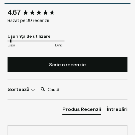
New content loaded
4.67
Bazat pe 30 recenzii
Ușurința de utilizare
Ușor
Dificil
Scrie o recenzie
Caută:
Sortează
Produs Recenzii
Întrebări