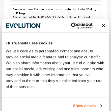
Nu mai amana! Comanda acum si primesti coletul intre 
10 Aug
si 
11 Aug.
Comenzile paletizate (S355MCS, R255TBLX+) au termen de 
livrare de 4–5 zile lucratoare.
Comanda
Comanda
Comanda
This website uses cookies
plasata
expediata
livrata
06 Aug
06 Aug - 07 Aug
10 Aug - 11 Aug
We use cookies to personalise content and ads, to
provide social media features and to analyse our traffic.
In Stoc
We also share information about your use of our site with
-
+
our social media, advertising and analytics partners who
may combine it with other information that you’ve
Adauga in cos
provided to them or that they’ve collected from your use
of their services.
235
EVO Puncte
Show details