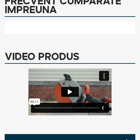
Frecvent cumparate
Descarcari
impreuna
VIDEO PRODUS