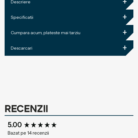
+
Descriere
+
Specificatii
+
Cumpara acum, plateste mai tarziu
+
Descarcari
Recenzii
New content loaded
5.00
Bazat pe 14 recenzii