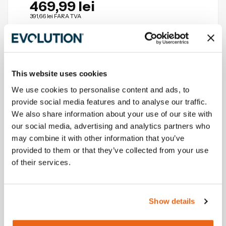
469,99 lei
391,66 lei
FARA TVA
Plateste în 3 rate de
156,66 lei
pe luna cu Klarna
Produsul revine in stoc curand.
This website uses cookies
Stoc Epuizat
We use cookies to personalise content and ads, to
provide social media features and to analyse our traffic.
Alerta stoc
We also share information about your use of our site with
our social media, advertising and analytics partners who
may combine it with other information that you’ve
provided to them or that they’ve collected from your use
of their services.
(14 Reviews)
5.00
/ 5.00
Disc Premium diamantat segmentat
multifunctional, pentru masinile de taiat
Evolution 300mm, Ø300 x 25.4 mm
Show details
SKU:
PD300SEG-CS
EAN/UPC:
0849713091413
Gaurile de racire din jurul marginii lamei elimina