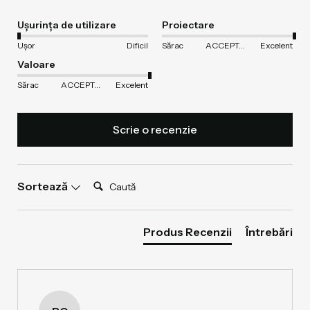
Ușurința de utilizare
Proiectare
Ușor
Dificil
Sărac
ACCEPTABIL
Excelent
Valoare
Sărac
ACCEPTABIL
Excelent
Scrie o recenzie
Caută:
Sortează
Produs Recenzii
Întrebări