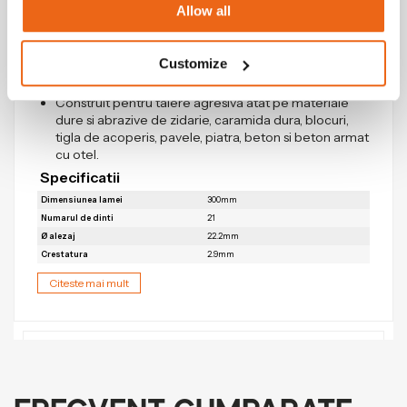
Allow all
caldura pentru a mentine performanta maxima de
taiere.
Designul cu margine segmentata imbunatateste
Customize
eficienta taierii si indeparteaza detritusul de pe
taietura.
Construit pentru taiere agresiva atat pe materiale
dure si abrazive de zidarie, caramida dura, blocuri,
tigla de acoperis, pavele, piatra, beton si beton armat
cu otel.
Specificatii
Dimensiunea lamei
300mm
Numarul de dinti
21
Ø alezaj
22.2mm
Crestatura
2.9mm
Citeste mai mult
Recenzii