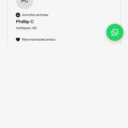
PC
Achizitie verificata
Phillip C
Hartlepool, GB
Recomand acest produs
Cu ce materiale lucrezi cel mai mult?
Metale, Beton și cărămizi
Ce te descrie cel mai bine:
Antreprenor profesionist
Lamă de tăiere cu disc cu diamant
premium Evolution 300mm cu
concentrație ridicată de diamant, margine
segmentată și alezaj de 22,2 mm
Este prima dată când cumpăr de la această 
companie. Serviciile excelente au venit la timp și 
ușor de comandat. Am impresia că această 
afacere este una bună de rezolvat.